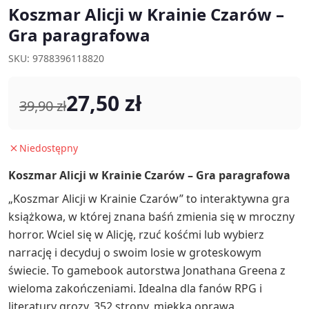
Koszmar Alicji w Krainie Czarów –
Gra paragrafowa
SKU: 9788396118820
27,50 zł
39,90 zł
Niedostępny
Koszmar Alicji w Krainie Czarów – Gra paragrafowa
„Koszmar Alicji w Krainie Czarów” to interaktywna gra
książkowa, w której znana baśń zmienia się w mroczny
horror. Wciel się w Alicję, rzuć kośćmi lub wybierz
narrację i decyduj o swoim losie w groteskowym
świecie. To gamebook autorstwa Jonathana Greena z
wieloma zakończeniami. Idealna dla fanów RPG i
literatury grozy. 352 strony, miękka oprawa.