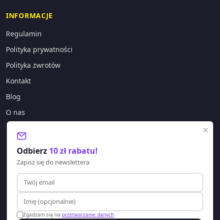
INFORMACJE
Regulamin
Polityka prywatności
Polityka zwrotów
Kontakt
Blog
O nas
×
KONTAKT
Odbierz
10 zł rabatu!
sklep@lagano.pl
Zapisz się do newslettera
+48 577 388 303
Godziny pracy:
Pon-Pt: 8:00 - 20:00
Zgadzam się na
przetwarzanie danych