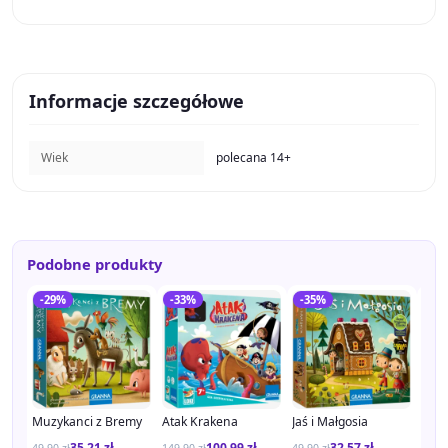
Informacje szczegółowe
Wiek
polecana 14+
Podobne produkty
-29%
-33%
-35%
-3
Muzykanci z Bremy
Atak Krakena
Jaś i Małgosia
Puch
35.21
zł
100.99
zł
32.57
zł
49.90
zł
149.90
zł
49.90
zł
149.