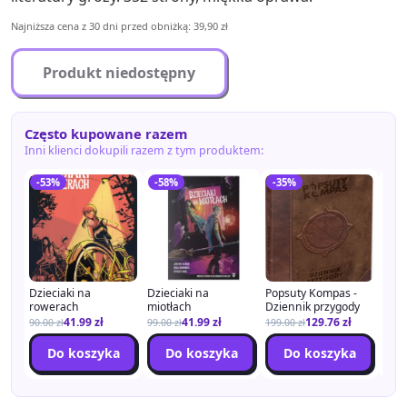
Najniższa cena z 30 dni przed obniżką: 39,90 zł
Produkt niedostępny
Często kupowane razem
Inni klienci dokupili razem z tym produktem:
-53%
-58%
-35%
-3
Dzieciaki na
Dzieciaki na
Popsuty Kompas -
Cho
rowerach
miotłach
Dziennik przygody
Zagl
41.99
zł
41.99
zł
129.76
zł
90.00
zł
99.00
zł
199.00
zł
119.
Do koszyka
Do koszyka
Do koszyka