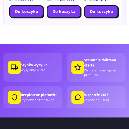
Do koszyka
Do koszyka
Do koszyka
Starannie dobrana
Szybka wysyłka
oferta
Wysyłamy w 24h
Wybieramy najlepsze
produkty
Bezpieczne płatności
Wsparcie 24/7
Szyfrowane transakcje
Zawsze do usług