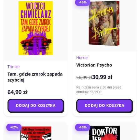
-46%
Horror
Victorian Psycho
Thriller
Tam, gdzie zmrok zapada
30,99 zł
56,99 zł
szybciej
Najniższa cena z 30 dni przed
64,90 zł
obniżką: 56,99 zł
DODAJ DO KOSZYKA
DODAJ DO KOSZYKA
-42%
-40%