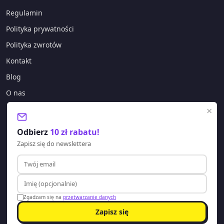
Regulamin
Polityka prywatności
Polityka zwrotów
Kontakt
Blog
O nas
×
KONTAKT
Odbierz
10 zł rabatu!
sklep@lagano.pl
Zapisz się do newslettera
+48 577 388 303
Godziny pracy:
Pon-Pt: 8:00 - 20:00
Zgadzam się na
przetwarzanie danych
Zapisz się
© 2026 Lagano. Wszelkie prawa zastrzeżone.