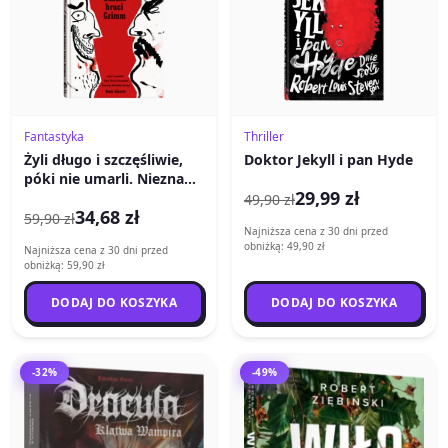
Fantastyka
Thriller
Żyli długo i szczęśliwie,
Doktor Jekyll i pan Hyde
póki nie umarli. Nieznane
29,99 zł
baśnie braci Grimm
49,90 zł
34,68 zł
59,90 zł
Najniższa cena z 30 dni przed
obniżką: 49,90 zł
Najniższa cena z 30 dni przed
obniżką: 59,90 zł
DODAJ DO KOSZYKA
DODAJ DO KOSZYKA
-32%
-49%