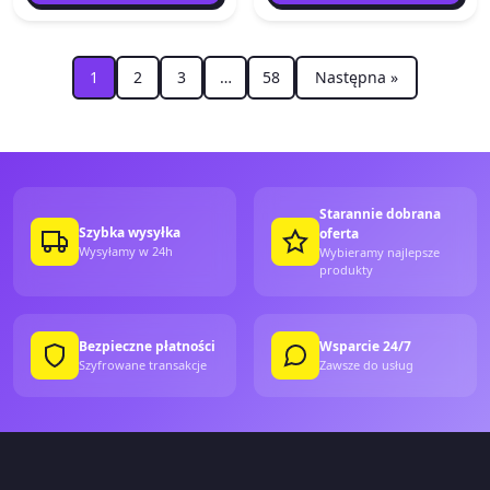
1
2
3
…
58
Następna »
Starannie dobrana
Szybka wysyłka
oferta
Wysyłamy w 24h
Wybieramy najlepsze
produkty
Bezpieczne płatności
Wsparcie 24/7
Szyfrowane transakcje
Zawsze do usług