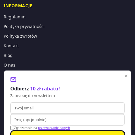
INFORMACJE
Regulamin
Polityka prywatności
Polityka zwrotów
Kontakt
Blog
O nas
×
KONTAKT
Odbierz
10 zł rabatu!
sklep@lagano.pl
Zapisz się do newslettera
+48 577 388 303
Godziny pracy:
Pon-Pt: 8:00 - 20:00
Zgadzam się na
przetwarzanie danych