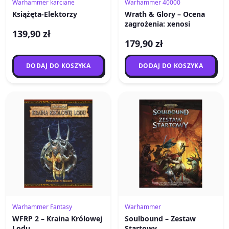
Warhammer karciane
Warhammer 40000
Książęta-Elektorzy
Wrath & Glory – Ocena
zagrożenia: xenosi
139,90 zł
179,90 zł
DODAJ DO KOSZYKA
DODAJ DO KOSZYKA
Warhammer Fantasy
Warhammer
WFRP 2 – Kraina Królowej
Soulbound – Zestaw
Lodu
Startowy