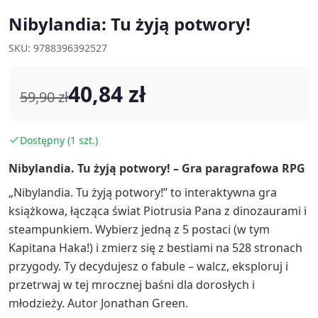
Nibylandia: Tu żyją potwory!
SKU: 9788396392527
40,84 zł
59,90 zł
Dostępny (1 szt.)
Nibylandia. Tu żyją potwory! – Gra paragrafowa RPG
„Nibylandia. Tu żyją potwory!” to interaktywna gra
książkowa, łącząca świat Piotrusia Pana z dinozaurami i
steampunkiem. Wybierz jedną z 5 postaci (w tym
Kapitana Haka!) i zmierz się z bestiami na 528 stronach
przygody. Ty decydujesz o fabule – walcz, eksploruj i
przetrwaj w tej mrocznej baśni dla dorosłych i
młodzieży. Autor Jonathan Green.