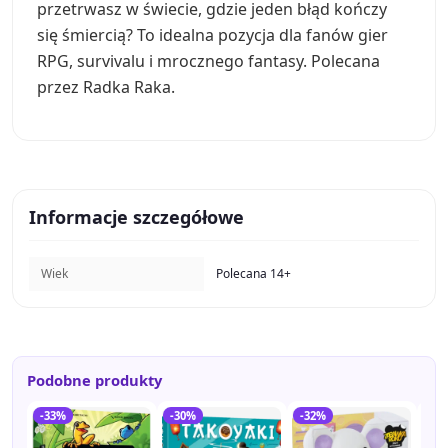
przetrwasz w świecie, gdzie jeden błąd kończy
się śmiercią? To idealna pozycja dla fanów gier
RPG, survivalu i mrocznego fantasy. Polecana
przez Radka Raka.
Informacje szczegółowe
Wiek
Polecana 14+
Podobne produkty
-33%
-30%
-32%
-1