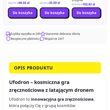
Instynkt
Nieba
96.45
zł
35.59
zł
139.95
zł
54.90
zł
puls
103.92
zł
129.90
zł
79.9
Do koszyka
Do koszyka
Do koszyka
Szybka wysyłka w 24h
Starannie dobrana oferta
Bezpieczne płatności
Wsparcie 24/7
OPIS PRODUKTU
Ufodron – kosmiczna gra
zręcznościowa z latającym dronem
Ufodron to
innowacyjna gra zręcznościowa
,
która połączy Cię z grupą kosmitów