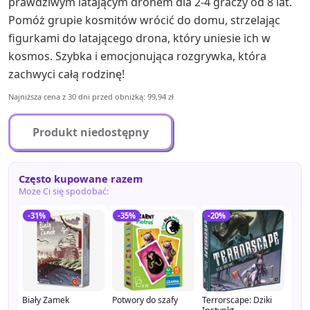
prawdziwym latającym dronem dla 2-4 graczy od 8 lat.
Pomóż grupie kosmitów wrócić do domu, strzelając
figurkami do latającego drona, który uniesie ich w
kosmos. Szybka i emocjonująca rozgrywka, która
zachwyci całą rodzinę!
Najniższa cena z 30 dni przed obniżką: 99,94 zł
Produkt niedostępny
Często kupowane razem
Może Ci się spodobać:
-31%
-35%
-20%
-3
Biały Zamek
Potwory do szafy
Terrorscape: Dziki
Odk