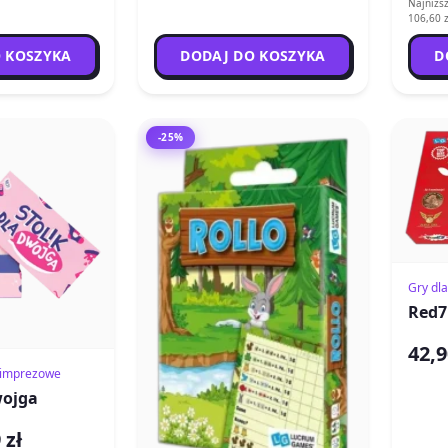
Najniższ
106,60 z
 KOSZYKA
DODAJ DO KOSZYKA
D
-25%
Gry dla
Red7
42,9
/ imprezowe
wojga
 zł