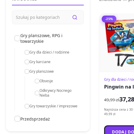
-25%
Gry planszowe, RPG i
towarzyskie
Gry dla dzieci / rodzinne
Gry karciane
Gry planszowe
Gry dla dzieci / r
Obsesje
Pingwin na 
Odkrywcy Nocnego
Nieba
37,28
49,99 zł
Gry towarzyskie / imprezowe
Najniższa cena z 30 
49,99 zł
Przedsprzedaż
DODAJ DO