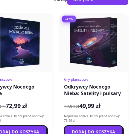
-37%
anszowe
Gry planszowe
ywcy Nocnego
Odkrywcy Nocnego
a
Nieba: Satelity i pulsary
72,99 zł
49,99 zł
 zł
79,90 zł
a cena z 30 dni przed obniżką:
Najniższa cena z 30 dni przed obniżką:
ł
79,90 zł
ODAJ DO KOSZYKA
DODAJ DO KOSZYKA