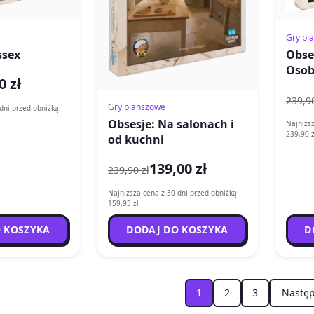
Gry pl
ssex
Obse
Osob
0 zł
239,90
Gry planszowe
dni przed obniżką:
Obsesje: Na salonach i
Najniższ
239,90 z
od kuchni
139,00 zł
239,90 zł
Najniższa cena z 30 dni przed obniżką:
159,93 zł
 KOSZYKA
DODAJ DO KOSZYKA
D
1
2
3
Następ