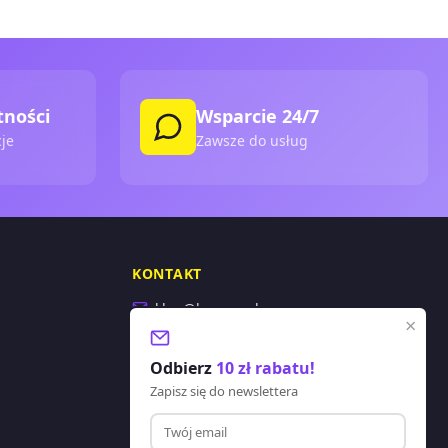
tności
Wsparcie 24/7
je
Zawsze do usług
KONTAKT
sklep@lagano.pl
×
+48 577 388 303
Odbierz
10 zł rabatu!
Godziny pracy:
Zapisz się do newslettera
Pon-Pt: 8:00 - 20:00