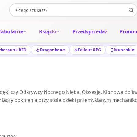
fabularne
Książki
Przedsprzedaż
Promoc
yberpunk RED
Dragonbane
Fallout RPG
Munchkin
zdęk! czy Odkrywcy Nocnego Nieba, Obsesje, Klonowa dolina
y łączy pokolenia przy stole dzięki przemyślanym mechanik
roduktów