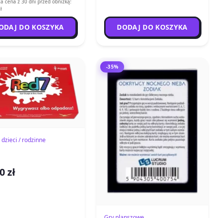
a cena z 30 dni przed obniżką:
ł
ODAJ DO KOSZYKA
DODAJ DO KOSZYKA
-35%
 dzieci / rodzinne
0 zł
Gry planszowe