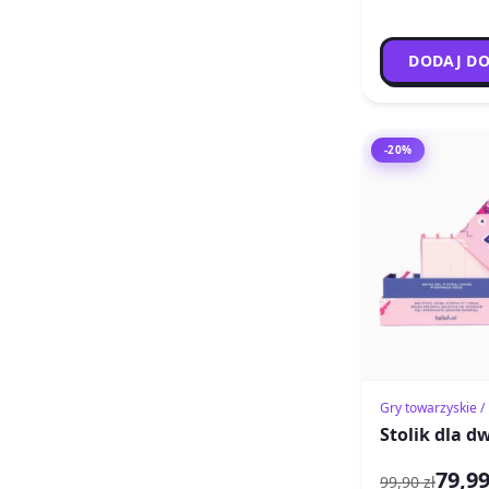
DODAJ DO
-20%
Gry towarzyskie 
Stolik dla d
79,99
99,90 zł