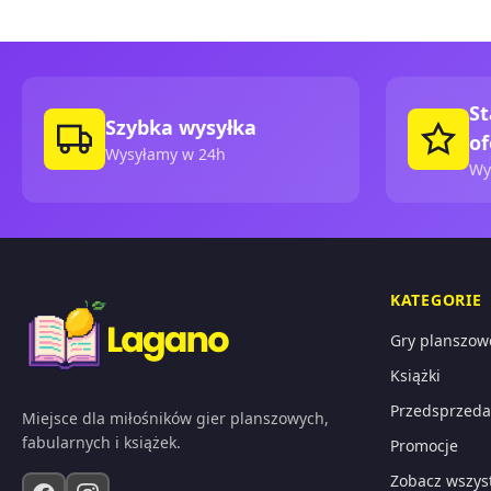
St
Szybka wysyłka
of
Wysyłamy w 24h
Wy
KATEGORIE
Gry planszow
Książki
Przedsprzeda
Miejsce dla miłośników gier planszowych,
fabularnych i książek.
Promocje
Zobacz wszys