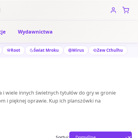
je
Wydawnictwa
Root
Świat Mroku
Wirus
Zew Cthulhu
 i wiele innych świetnych tytułów do gry w gronie
om i pięknej oprawie. Kup ich planszówki na
Sortuj: