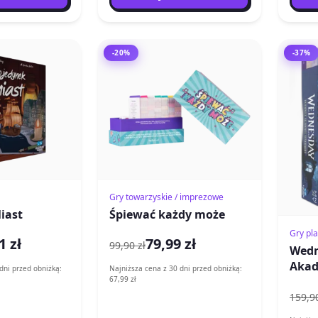
-20%
-37%
Gry towarzyskie / imprezowe
iast
Śpiewać każdy może
Gry pl
1 zł
79,99 zł
99,90 zł
Wedn
Akad
dni przed obniżką:
Najniższa cena z 30 dni przed obniżką:
67,99 zł
159,90