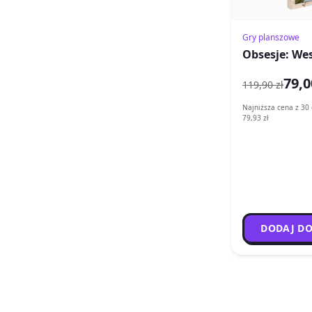
Gry planszowe
Obsesje: We
79,0
119,90 zł
Najniższa cena z 30 
79,93 zł
DODAJ DO