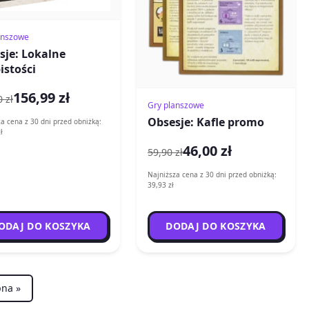
anszowe
sje: Lokalne
istości
156,99 zł
 zł
Gry planszowe
Obsesje: Kafle promo
a cena z 30 dni przed obniżką:
ł
46,00 zł
59,90 zł
Najniższa cena z 30 dni przed obniżką:
39,93 zł
ODAJ DO KOSZYKA
DODAJ DO KOSZYKA
na »