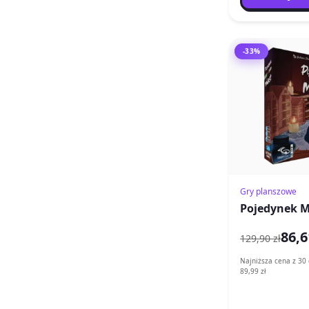
-33%
Gry planszowe
Pojedynek M
86,6
129,90 zł
Najniższa cena z 30 
89,99 zł