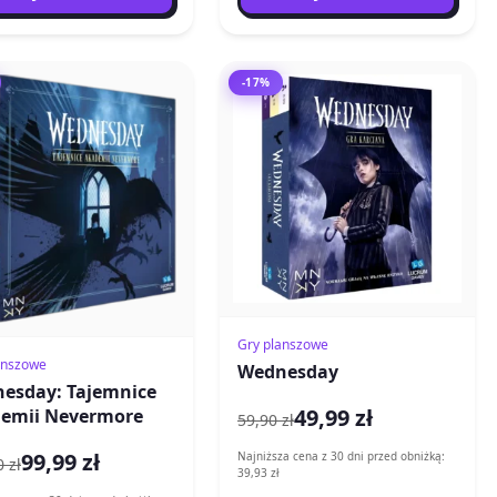
-17%
Gry planszowe
anszowe
Wednesday
esday: Tajemnice
49,99 zł
emii Nevermore
59,90 zł
99,99 zł
Najniższa cena z 30 dni przed obniżką:
 zł
39,93 zł