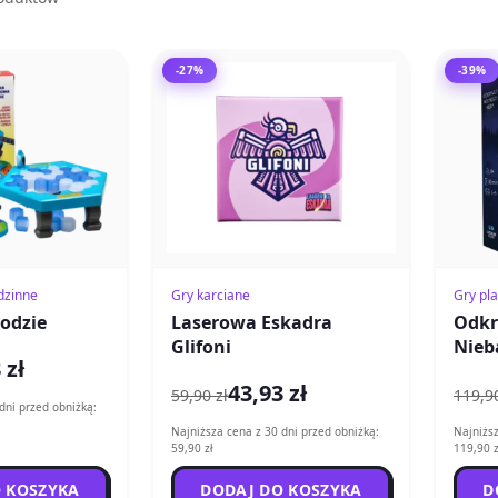
-27%
-39%
odzinne
Gry karciane
Gry pl
lodzie
Laserowa Eskadra
Odkr
Glifoni
Nieb
 zł
43,93 zł
59,90 zł
119,90
dni przed obniżką:
Najniższa cena z 30 dni przed obniżką:
Najniższ
59,90 zł
119,90 z
 KOSZYKA
DODAJ DO KOSZYKA
D