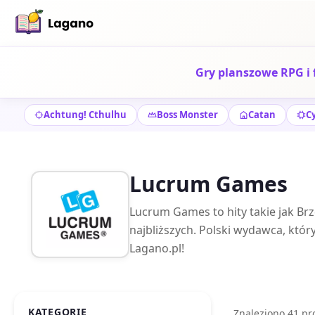
Gry planszowe RPG i 
Achtung! Cthulhu
Boss Monster
Catan
C
Lucrum Games
Lucrum Games to hity takie jak Br
najbliższych. Polski wydawca, któr
Lagano.pl!
KATEGORIE
Znaleziono 41 p