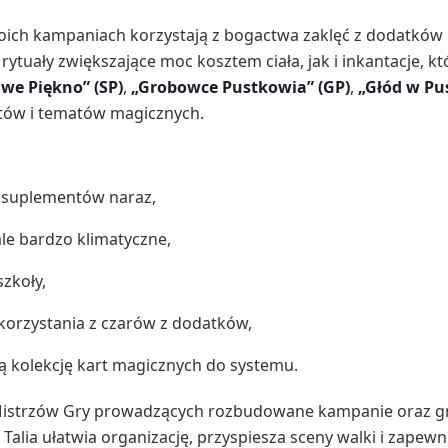
woich kampaniach korzystają z bogactwa zaklęć z dodatków i
ytuały zwiększające moc kosztem ciała, jak i inkantacje, kt
iwe Piękno” (SP)
,
„Grobowce Pustkowia” (GP)
,
„Głód w Pu
któw i tematów magicznych.
u suplementów naraz,
ale bardzo klimatyczne,
szkoły,
korzystania z czarów z dodatków,
ną kolekcję kart magicznych do systemu.
 Mistrzów Gry prowadzących rozbudowane kampanie oraz gra
ia ułatwia organizację, przyspiesza sceny walki i zapewni