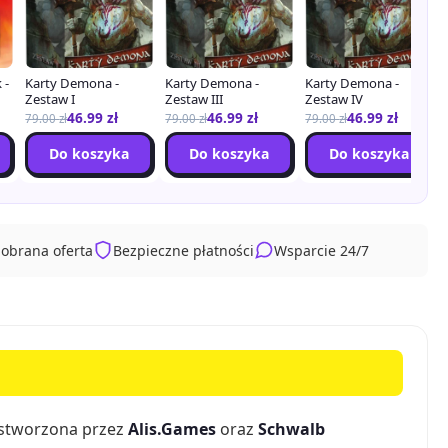
 -
Karty Demona -
Karty Demona -
Karty Demona -
Zestaw I
Zestaw III
Zestaw IV
46.99
zł
46.99
zł
46.99
zł
79.00
zł
79.00
zł
79.00
zł
Do koszyka
Do koszyka
Do koszyka
dobrana oferta
Bezpieczne płatności
Wsparcie 24/7
 stworzona przez
Alis.Games
oraz
Schwalb