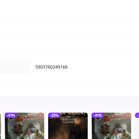
5903760249168
-41%
-25%
-41%