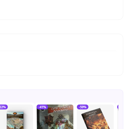
-22%
-41%
-59%
-35%