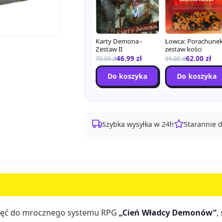
Karty Demona -
Łowca: Porachunek
Zestaw II
zestaw kości
46.99
zł
62.00
zł
79.00
zł
99.00
zł
Do koszyka
Do koszyka
Szybka wysyłka w 24h
Starannie 
zaklęć do mrocznego systemu RPG
„Cień Władcy Demonów”
,