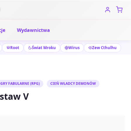
je
Wydawnictwa
Root
Świat Mroku
Wirus
Zew Cthulhu
GRY FABULARNE (RPG)
CIEŃ WŁADCY DEMONÓW
estaw V