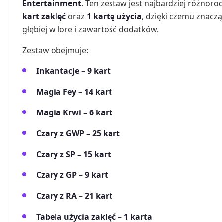
Entertainment
. Ten zestaw jest najbardziej różnor
kart zaklęć
oraz
1 kartę użycia
, dzięki czemu znacz
głębiej w lore i zawartość dodatków.
Zestaw obejmuje:
Inkantacje – 9 kart
Magia Fey – 14 kart
Magia Krwi – 6 kart
Czary z GWP – 25 kart
Czary z SP – 15 kart
Czary z GP – 9 kart
Czary z RA – 21 kart
Tabela użycia zaklęć – 1 karta