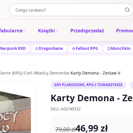
fabularne
Książki
Przedsprzedaż
Promoc
yberpunk RED
Dragonbane
Fallout RPG
Munchkin
larne (RPG)
/
Cień Władcy Demonów
/
Karty Demona - Zestaw V
GRY PLANSZOWE, RPG I TOWARZYSKIE
Karty Demona - Z
SKU: AGCWD32
46,99 zł
79,00 zł