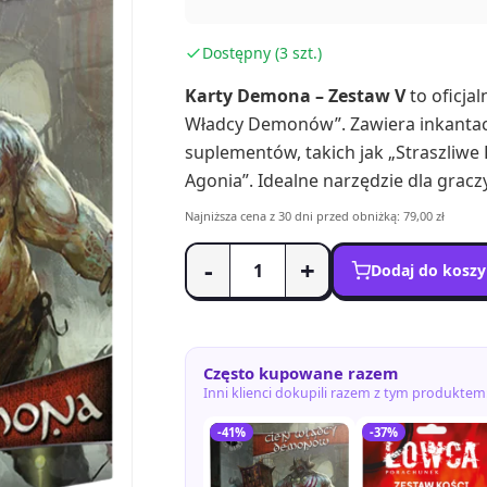
Dostępny (3 szt.)
Karty Demona – Zestaw V
to oficjal
Władcy Demonów”. Zawiera inkantacje
suplementów, takich jak „Straszliw
Agonia”. Idealne narzędzie dla gra
Najniższa cena z 30 dni przed obniżką: 79,00 zł
-
+
Dodaj do kosz
Często kupowane razem
Inni klienci dokupili razem z tym produktem
-41%
-37%