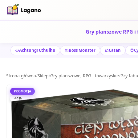
Gry planszowe RPG i 
Achtung! Cthulhu
Boss Monster
Catan
C
Strona główna
/
Sklep
/
Gry planszowe, RPG i towarzyskie
/
Gry fabu
PROMOCJA
-41%