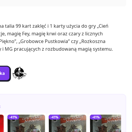
na talia 99 kart zaklęć i 1 karty użycia do gry „Cień
, magię Fey, magię krwi oraz czary z licznych
e Piękno”, „Grobowce Pustkowia” czy „Rozkoszna
czy i MG pracujących z rozbudowaną magią systemu.
yka
:
-41%
-41%
-41%