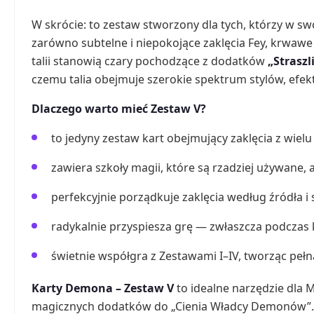
W skrócie: to zestaw stworzony dla tych, którzy w s
zarówno subtelne i niepokojące zaklęcia Fey, krwawe r
talii stanowią czary pochodzące z dodatków
„Straszl
czemu talia obejmuje szerokie spektrum stylów, efe
Dlaczego warto mieć Zestaw V?
to jedyny zestaw kart obejmujący zaklęcia z wiel
zawiera szkoły magii, które są rzadziej używane, 
perfekcyjnie porządkuje zaklęcia według źródła i 
radykalnie przyspiesza grę — zwłaszcza podczas 
świetnie współgra z Zestawami I–IV, tworząc peł
Karty Demona – Zestaw V
to idealne narzędzie dla
magicznych dodatków do „Cienia Władcy Demonów”. Tal