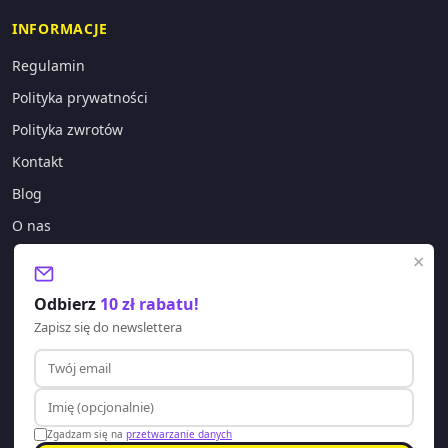
INFORMACJE
Regulamin
Polityka prywatności
Polityka zwrotów
Kontakt
Blog
O nas
×
KONTAKT
Odbierz
10 zł rabatu!
sklep@lagano.pl
Zapisz się do newslettera
+48 577 388 303
Godziny pracy:
Pon-Pt: 8:00 - 20:00
Zgadzam się na
przetwarzanie danych