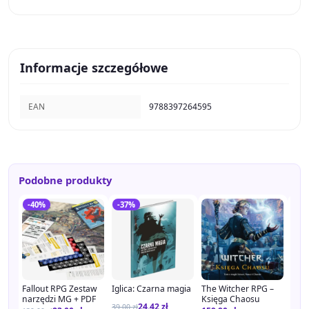
Informacje szczegółowe
EAN
9788397264595
Podobne produkty
-40%
-37%
-4
Fallout RPG Zestaw
Iglica: Czarna magia
The Witcher RPG –
Igli
narzędzi MG + PDF
Księga Chaosu
głó
24.42
zł
39.00
zł