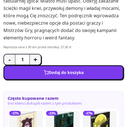
fabularnej Iglica: Miasto musi upaść. Odkryj zakazane
ścieżki magii krwi, przywołuj demony i władaj mocami,
które mogą Cię zniszczyć. Ten podręcznik wprowadza
nowe, niebezpieczne opcje dla postaci graczy i
Mistrzów Gry, pragnących dodać do swojej kampanii
elementy horroru i weird fantasy.
Najniższa cena z 30 dni przed obniżką: 27,30 zł
-
+
Dodaj do koszyka
Często kupowane razem
Inni klienci dokupili razem z tym produktem:
-37%
-33%
-37%
-4