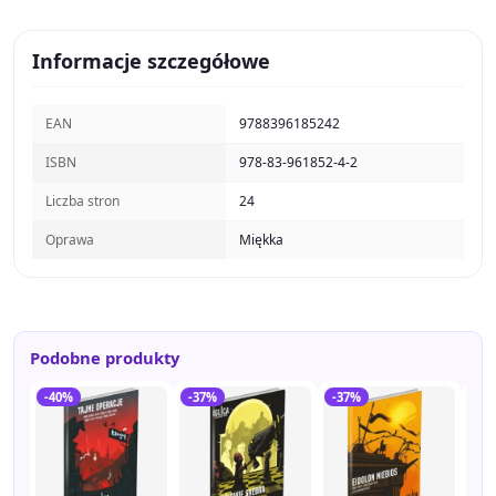
Informacje szczegółowe
EAN
9788396185242
ISBN
978-83-961852-4-2
Liczba stron
24
Oprawa
Miękka
Podobne produkty
-40%
-37%
-37%
-3