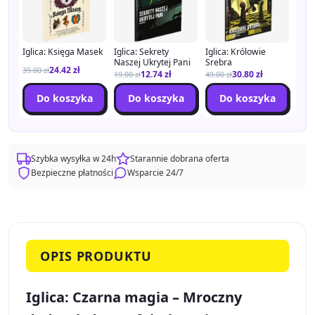
Iglica: Księga Masek
Iglica: Sekrety
Iglica: Królowie
Iglic
Naszej Ukrytej Pani
Srebra
oper
24.42
zł
39.00
zł
12.74
zł
30.80
zł
19.00
zł
49.00
zł
79.0
Do koszyka
Do koszyka
Do koszyka
Szybka wysyłka w 24h
Starannie dobrana oferta
Bezpieczne płatności
Wsparcie 24/7
OPIS PRODUKTU
Iglica: Czarna magia – Mroczny