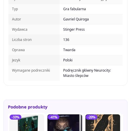
Typ
Gra fabularna
Autor
Gavriel Quiroga
Wydawca
Stinger Press
Liczba stron
136
Oprawa
Twarda
Jezyk
Polski
Wymagane podreczniki
Podręcznik główny Neurocity:
Miasto ślepców
Podobne produkty
-33%
-41%
-20%
-2