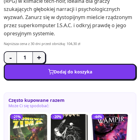
(RPG) w klimacie tech-noir, idealna dla graczy
szukających głębokiej narracji i psychologicznych
wyzwań. Zanurz się w dystopijnym mieście rządzonym
przez superkomputer I.S.A.C. i odkryj prawdę o jego
opresyjnym systemie.
Najniższa cena z 30 dni przed obniżką: 104,30 zł
-
+
Dodaj do koszyka
Często kupowane razem
Może Ci się spodobać:
-21%
-20%
-44%