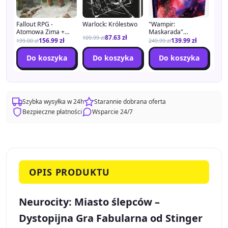
Fallout RPG -
Warlock: Królestwo
"Wampir:
The 
Atomowa Zima +
Maskarada"
Ksi
87.63
zł
109.99
zł
PDF
Podręcznik Główny +
156.99
zł
139.99
zł
159
199.00
zł
249.99
zł
PDF
a
Do koszyka
Do koszyka
Do koszyka
Szybka wysyłka w 24h
Starannie dobrana oferta
Bezpieczne płatności
Wsparcie 24/7
OPIS PRODUKTU
Neurocity: Miasto ślepców –
Dystopijna Gra Fabularna od Stinger