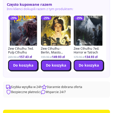
Często kupowane razem
Inni klienci dokupili razem z tym produktem:
-25%
-25%
-25%
-5
Zew Cthulhu 7ed.
Zew Cthulhu -
Zew Cthulhu 7ed.
"Cam
Pulp Cthulhu
Berlin, Miasto
Horror w Tatrach
Podr
Grzechu
Dod
157.43
zł
149.93
zł
134.93
zł
209.90
zł
199.90
zł
179.90
zł
199.
Do koszyka
Do koszyka
Do koszyka
Szybka wysyłka w 24h
Starannie dobrana oferta
Bezpieczne płatności
Wsparcie 24/7