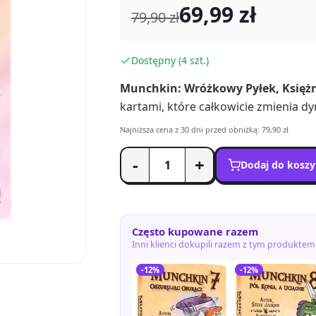
69,99 zł
79,90 zł
Dostępny (4 szt.)
Munchkin: Wróżkowy Pyłek, Księżn
kartami, które całkowicie zmienia d
Najniższa cena z 30 dni przed obniżką: 79,90 zł
-
+
Dodaj do kosz
Często kupowane razem
Inni klienci dokupili razem z tym produktem
-12%
-12%