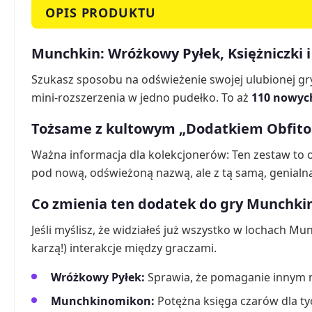
OPIS PRODUKTU
Munchkin: Wróżkowy Pyłek, Księżniczki i
Szukasz sposobu na odświeżenie swojej ulubionej gr
mini-rozszerzenia w jedno pudełko. To aż
110 nowyc
Tożsame z kultowym „Dodatkiem Obfito
Ważna informacja dla kolekcjonerów: Ten zestaw to o
pod nową, odświeżoną nazwą, ale z tą samą, genialną
Co zmienia ten dodatek do gry Munchki
Jeśli myślisz, że widziałeś już wszystko w lochach 
karzą!) interakcje między graczami.
Wróżkowy Pyłek:
Sprawia, że pomaganie innym na
Munchkinomikon:
Potężna księga czarów dla tyc