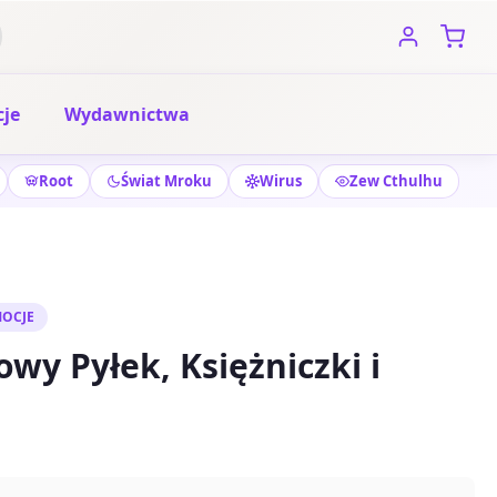
je
Wydawnictwa
Root
Świat Mroku
Wirus
Zew Cthulhu
OCJE
wy Pyłek, Księżniczki i