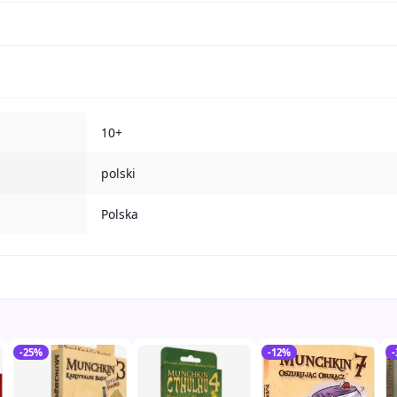
10+
polski
Polska
-25%
-12%