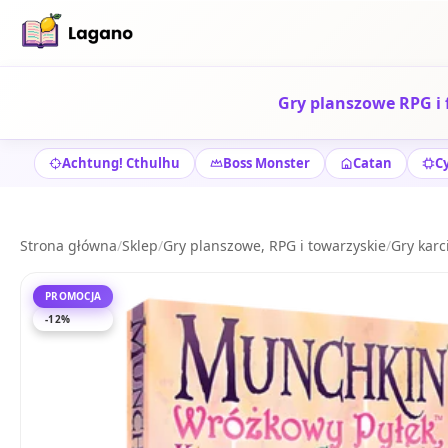
Gry planszowe RPG i 
Achtung! Cthulhu
Boss Monster
Catan
C
Strona główna
/
Sklep
/
Gry planszowe, RPG i towarzyskie
/
Gry karc
PROMOCJA
-12%