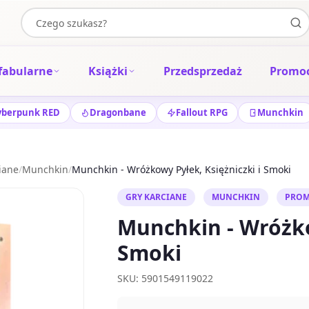
fabularne
Książki
Przedsprzedaż
Promoc
yberpunk RED
Dragonbane
Fallout RPG
Munchkin
iane
/
Munchkin
/
Munchkin - Wróżkowy Pyłek, Księżniczki i Smoki
GRY KARCIANE
MUNCHKIN
PROM
Munchkin - Wróżko
Smoki
SKU: 5901549119022