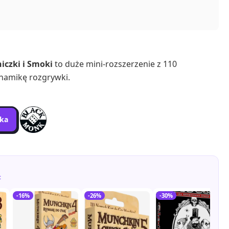
iczki i Smoki
to duże mini-rozszerzenie z 110
ynamikę rozgrywki.
yka
:
-16%
-26%
-30%