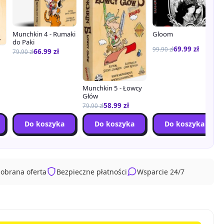
Munchkin 4 - Rumaki
Gloom
do Paki
69.99
zł
99.90
zł
66.99
zł
79.90
zł
Munchkin 5 - Łowcy
Głów
58.99
zł
79.90
zł
Do koszyka
Do koszyka
Do koszyka
dobrana oferta
Bezpieczne płatności
Wsparcie 24/7