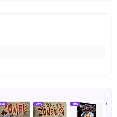
-33%
-25%
-30%
-16%