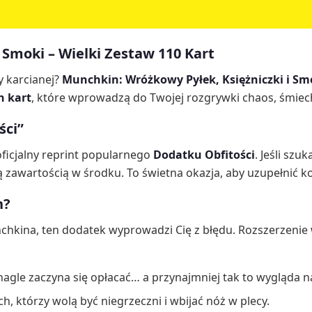
 Smoki – Wielki Zestaw 110 Kart
y karcianej?
Munchkin: Wróżkowy Pyłek, Księżniczki i Sm
h kart
, które wprowadzą do Twojej rozgrywki chaos, śmiech
ści”
ficjalny reprint popularnego
Dodatku Obfitości
. Jeśli szu
 zawartością w środku. To świetna okazja, aby uzupełnić k
n?
Munchkina, ten dodatek wyprowadzi Cię z błędu. Rozszerzen
gle zaczyna się opłacać… a przynajmniej tak to wygląda na
h, którzy wolą być niegrzeczni i wbijać nóż w plecy.