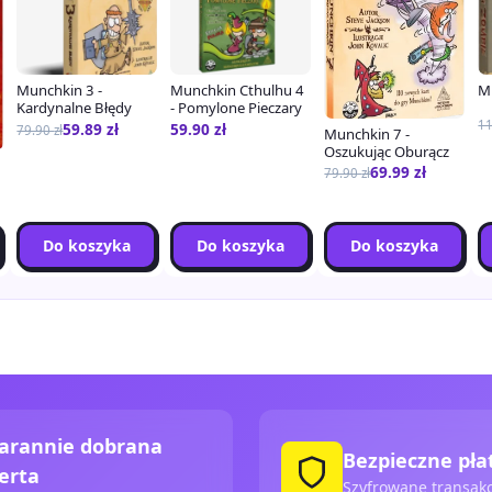
Munchkin 3 -
Munchkin Cthulhu 4
M
Kardynalne Błędy
- Pomylone Pieczary
1
59.89
zł
59.90
zł
79.90
zł
Munchkin 7 -
Oszukując Oburącz
69.99
zł
79.90
zł
Do koszyka
Do koszyka
Do koszyka
arannie dobrana
Bezpieczne pła
erta
Szyfrowane transakc