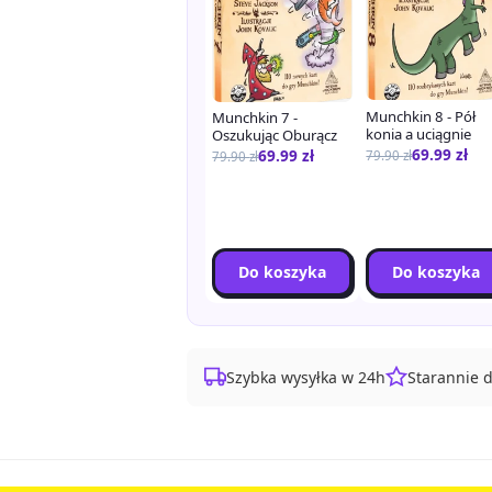
Munchkin 8 - Pół
Munchkin 7 -
konia a uciągnie
Oszukując Oburącz
69.99
zł
69.99
zł
79.90
zł
79.90
zł
Do koszyka
Do koszyka
Szybka wysyłka w 24h
Starannie 