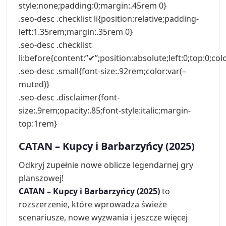
style:none;padding:0;margin:.45rem 0}
.seo-desc .checklist li{position:relative;padding-
left:1.35rem;margin:.35rem 0}
.seo-desc .checklist
li:before{content:”✔”;position:absolute;left:0;top:0;col
.seo-desc .small{font-size:.92rem;color:var(–
muted)}
.seo-desc .disclaimer{font-
size:.9rem;opacity:.85;font-style:italic;margin-
top:1rem}
CATAN – Kupcy i Barbarzyńcy (2025)
Odkryj zupełnie nowe oblicze legendarnej gry
planszowej!
CATAN – Kupcy i Barbarzyńcy (2025)
to
rozszerzenie, które wprowadza świeże
scenariusze, nowe wyzwania i jeszcze więcej