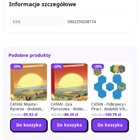
Informacje szczegółowe
EAN
5902259208174
Podobne produkty
-20%
-20%
-20%
-2
CATAN: Miasta i
CATAN - Gra
CATAN - Odkrywcy i
CATA
Rycerze - dodatek
Planszowa - dodatek
Piraci - dodatek 5/6
Barb
5/6 graczy(2025)
5/6 (2025)
(2025)
doda
95.92
zł
86.39
zł
100.79
zł
119.90
zł
107.99
zł
125.99
zł
99.9
Do koszyka
Do koszyka
Do koszyka