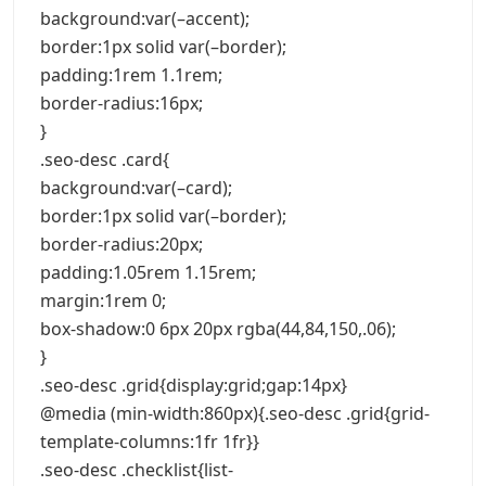
background:var(–accent);
border:1px solid var(–border);
padding:1rem 1.1rem;
border-radius:16px;
}
.seo-desc .card{
background:var(–card);
border:1px solid var(–border);
border-radius:20px;
padding:1.05rem 1.15rem;
margin:1rem 0;
box-shadow:0 6px 20px rgba(44,84,150,.06);
}
.seo-desc .grid{display:grid;gap:14px}
@media (min-width:860px){.seo-desc .grid{grid-
template-columns:1fr 1fr}}
.seo-desc .checklist{list-