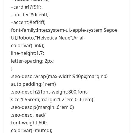
–card:#f7f9ff;
–border:#dce6ff;
–accent:#eff4ff;
font-family:Inter,system-ui,-apple-system,Segoe
UI,Roboto,”Helvetica Neue”,Arial;
color:var(–ink);
line-height:1.7;
letter-spacing:.2px;
}
.seo-desc .wrap{max-width:940px;margin:0
auto;padding:1rem}
.seo-desc h2{font-weight:800;font-
size:1.55rem;margin:1.2rem 0 .6rem}
.seo-desc p{margin:.6rem 0}
.seo-desc .lead{
font-weight:600;
color:var(–muted);