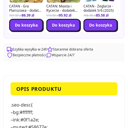
CATAN - Gra
CATAN: Miasta i
CATAN - Żeglarze -
CATA
Planszowa - dodatek
Rycerze - dodatek
dodatek 5/6 (2025)
Pira
5/6 (2025)
5/6 graczy(2025)
(202
86.39
zł
95.92
zł
85.58
zł
107.99
zł
119.90
zł
106.98
zł
125.
Do koszyka
Do koszyka
Do koszyka
Szybka wysyłka w 24h
Starannie dobrana oferta
Bezpieczne płatności
Wsparcie 24/7
OPIS PRODUKTU
.seo-desc{
–bg:#ffffff;
–ink:#0f1a2e;
–muted:#58677e;