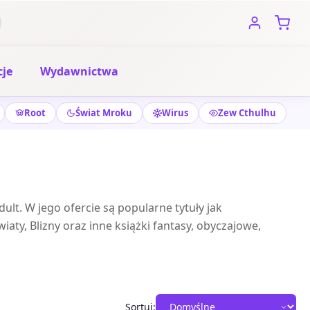
je
Wydawnictwa
Root
Świat Mroku
Wirus
Zew Cthulhu
lt. W jego ofercie są popularne tytuły jak
aty, Blizny oraz inne książki fantasy, obyczajowe,
Sortuj: