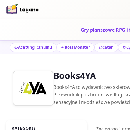
Gry planszowe RPG i 
Achtung! Cthulhu
Boss Monster
Catan
C
Books4YA
Books4YA to wydawnictwo skierowan
Przewodnik po zbrodni według Grzec
sensacyjne i młodzieżowe powieści 
KATEGORIE
Znaleziono 1 pro