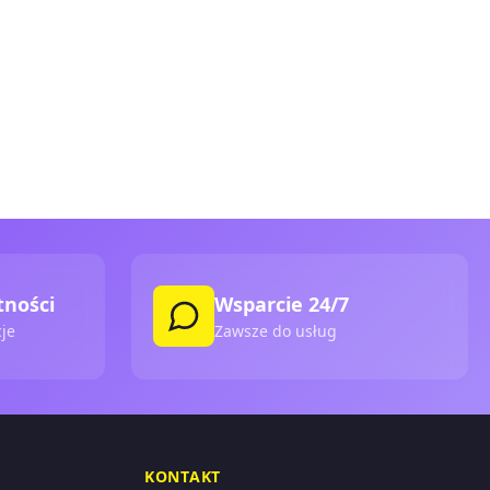
tności
Wsparcie 24/7
je
Zawsze do usług
KONTAKT