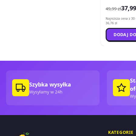
37,99
49,99 zł
Najniższa cena z 30 
36,76 zł
DODAJ DO
St
Szybka wysyłka
of
Wysyłamy w 24h
Wy
KATEGORIE