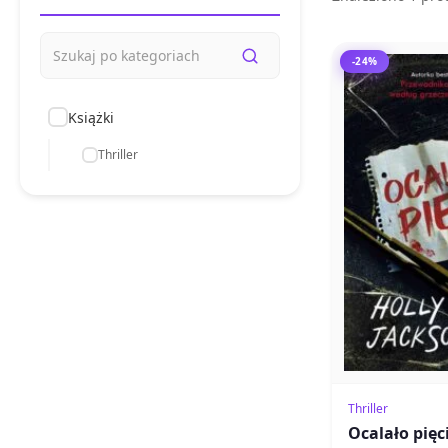
-24%
Książki
Thriller
Thriller
Ocalało pięc