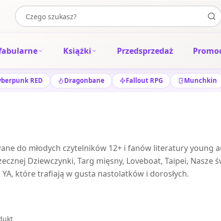
fabularne
Książki
Przedsprzedaż
Promoc
yberpunk RED
Dragonbane
Fallout RPG
Munchkin
e do młodych czytelników 12+ i fanów literatury young adu
znej Dziewczynki, Targ mięsny, Loveboat, Taipei, Nasze świ
YA, które trafiają w gusta nastolatków i dorosłych.
dukt