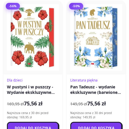
-56%
-50%
Dla dzieci
Literatura piękna
W pustyni i w puszczy -
Pan Tadeusz - wydanie
Wydanie ekskluzywne
ekskluzywne (barwione
(barwione brzegi)
brzegi)
75,56 zł
75,56 zł
169,95 zł
149,95 zł
Najniższa cena z 30 dni przed
Najniższa cena z 30 dni przed
obniżką: 169,95 zł
obniżką: 149,95 zł
DODAJ DO KOSZYKA
DODAJ DO KOSZYKA