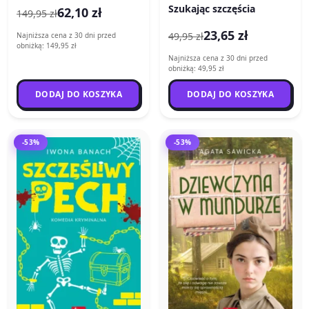
Szukając szczęścia
62,10 zł
149,95 zł
23,65 zł
49,95 zł
Najniższa cena z 30 dni przed
obniżką: 149,95 zł
Najniższa cena z 30 dni przed
obniżką: 49,95 zł
DODAJ DO KOSZYKA
DODAJ DO KOSZYKA
-53%
-53%