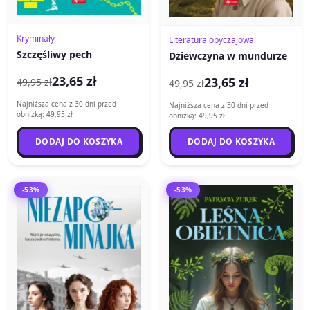
Kryminały
Literatura obyczajowa
Szczęśliwy pech
Dziewczyna w mundurze
23,65 zł
23,65 zł
49,95 zł
49,95 zł
Najniższa cena z 30 dni przed
Najniższa cena z 30 dni przed
obniżką: 49,95 zł
obniżką: 49,95 zł
DODAJ DO KOSZYKA
DODAJ DO KOSZYKA
-53%
-53%