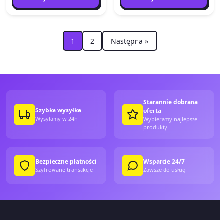
1
2
Następna »
Starannie dobrana
Szybka wysyłka
oferta
Wysyłamy w 24h
Wybieramy najlepsze
produkty
Bezpieczne płatności
Wsparcie 24/7
Szyfrowane transakcje
Zawsze do usług