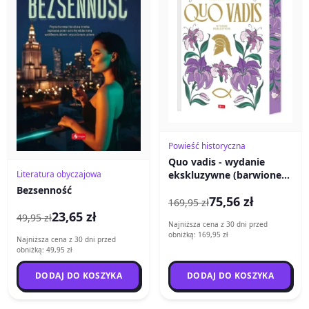
Powieść historyczna
Quo vadis - wydanie
Literatura obyczajowa
ekskluzywne (barwione
brzegi)
Bezsenność
75,56 zł
169,95 zł
23,65 zł
49,95 zł
Najniższa cena z 30 dni przed
obniżką: 169,95 zł
Najniższa cena z 30 dni przed
obniżką: 49,95 zł
DODAJ DO KOSZYKA
DODAJ DO KOSZYKA