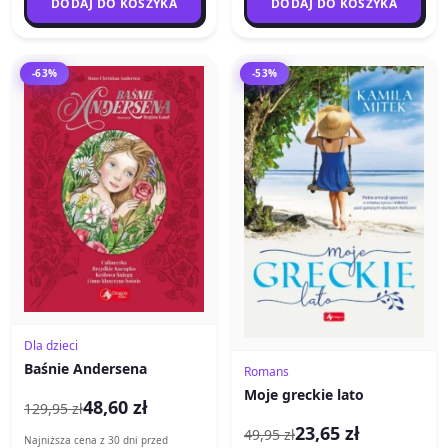
DODAJ DO KOSZYKA
DODAJ DO KOSZYKA
-63%
-53%
Dla dzieci
Baśnie Andersena
Romans
Moje greckie lato
48,60 zł
129,95 zł
23,65 zł
49,95 zł
Najniższa cena z 30 dni przed