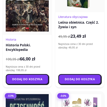
Literatura obyczajowa
Leśna obietnica. Część 2.
Żywia i syn
23,49 zł
49,95 zł
Historia
Najniższa cena z 30 dni przed
Historia Polski.
obniżką: 49,95 zł
Encyklopedia
66,00 zł
199,95 zł
Najniższa cena z 30 dni przed
obniżką: 199,95 zł
DODAJ DO KOSZYKA
DODAJ DO KOSZYKA
-53%
-56%