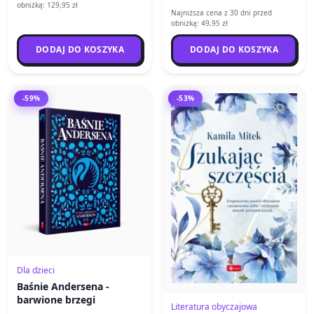
obniżką: 129,95 zł
Najniższa cena z 30 dni przed
obniżką: 49,95 zł
DODAJ DO KOSZYKA
DODAJ DO KOSZYKA
-59%
-53%
Dla dzieci
Baśnie Andersena -
barwione brzegi
Literatura obyczajowa