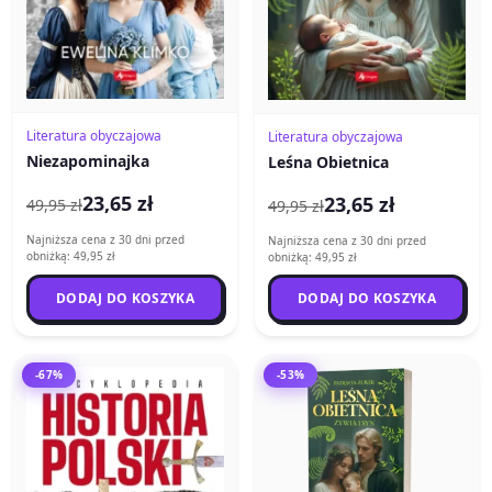
Literatura obyczajowa
Literatura obyczajowa
Niezapominajka
Leśna Obietnica
23,65 zł
23,65 zł
49,95 zł
49,95 zł
Najniższa cena z 30 dni przed
Najniższa cena z 30 dni przed
obniżką: 49,95 zł
obniżką: 49,95 zł
DODAJ DO KOSZYKA
DODAJ DO KOSZYKA
-67%
-53%