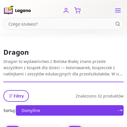
Dragon
Dragon to wydawnictwo z Bielska-Białej znane przede
wszystkim z książek dla dzieci — kolorowanek, książeczek z
naklejkami i zeszytów edukacyjnych dla przedszkolaków. W ich
ofercie znajdziesz też ilustrowane albumy o Polsce i kryminały
z przymrużeniem oka.
Filtry
Znaleziono 32 produktów
Sortuj: