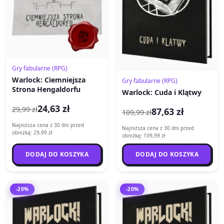
Gry fabularne (RPG)
Warlock: Ciemniejsza
Gry fabularne (RPG)
Strona Hengaldorfu
Warlock: Cuda i Klątwy
24,63 zł
29,99 zł
87,63 zł
109,99 zł
Najniższa cena z 30 dni przed
Najniższa cena z 30 dni przed
obniżką: 29,99 zł
obniżką: 109,99 zł
DODAJ DO KOSZYKA
DODAJ DO KOSZYKA
-20%
-20%