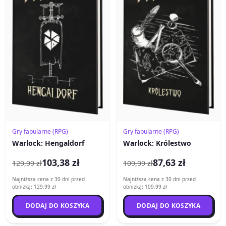
Gry fabularne (RPG)
Gry fabularne (RPG)
Warlock: Hengaldorf
Warlock: Królestwo
103,38 zł
87,63 zł
129,99 zł
109,99 zł
Najniższa cena z 30 dni przed
Najniższa cena z 30 dni przed
obniżką: 129,99 zł
obniżką: 109,99 zł
DODAJ DO KOSZYKA
DODAJ DO KOSZYKA