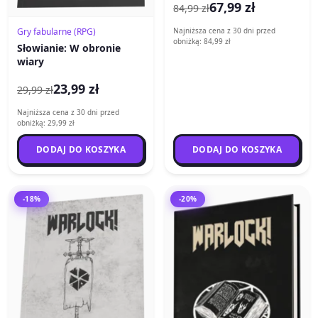
67,99 zł
84,99 zł
Gry fabularne (RPG)
Najniższa cena z 30 dni przed
obniżką: 84,99 zł
Słowianie: W obronie
wiary
23,99 zł
29,99 zł
Najniższa cena z 30 dni przed
obniżką: 29,99 zł
DODAJ DO KOSZYKA
DODAJ DO KOSZYKA
-18%
-20%