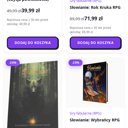
Gry fabularne (RPG)
Słowianie: Rok Kruka RPG
39,99 zł
49,99 zł
71,99 zł
89,99 zł
Najniższa cena z 30 dni przed
obniżką: 49,99 zł
Najniższa cena z 30 dni przed
obniżką: 89,99 zł
DODAJ DO KOSZYKA
DODAJ DO KOSZYKA
-20%
-20%
Gry fabularne (RPG)
Słowianie: Wybrańcy RPG