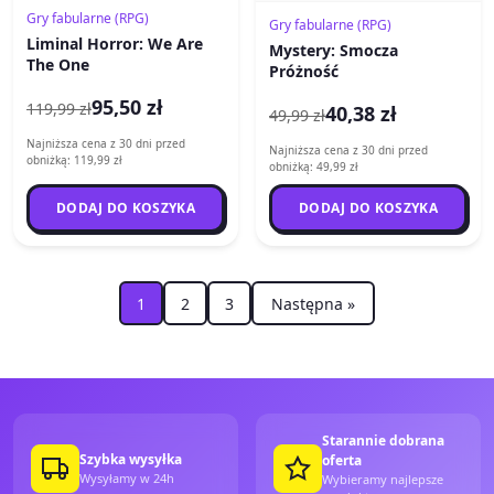
Gry fabularne (RPG)
Gry fabularne (RPG)
Liminal Horror: We Are
Mystery: Smocza
The One
Próżność
95,50 zł
119,99 zł
40,38 zł
49,99 zł
Najniższa cena z 30 dni przed
Najniższa cena z 30 dni przed
obniżką: 119,99 zł
obniżką: 49,99 zł
DODAJ DO KOSZYKA
DODAJ DO KOSZYKA
1
2
3
Następna »
Starannie dobrana
Szybka wysyłka
oferta
Wysyłamy w 24h
Wybieramy najlepsze