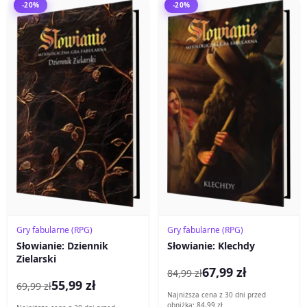
-20%
-20%
Gry fabularne (RPG)
Gry fabularne (RPG)
Słowianie: Dziennik
Słowianie: Klechdy
Zielarski
67,99 zł
84,99 zł
55,99 zł
69,99 zł
Najniższa cena z 30 dni przed
obniżką: 84,99 zł