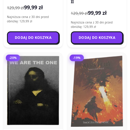
II
99,99 zł
129,99 zł
99,99 zł
129,99 zł
Najniższa cena z 30 dni przed
obniżką: 129,99 zł
Najniższa cena z 30 dni przed
obniżką: 129,99 zł
DODAJ DO KOSZYKA
DODAJ DO KOSZYKA
-20%
-19%