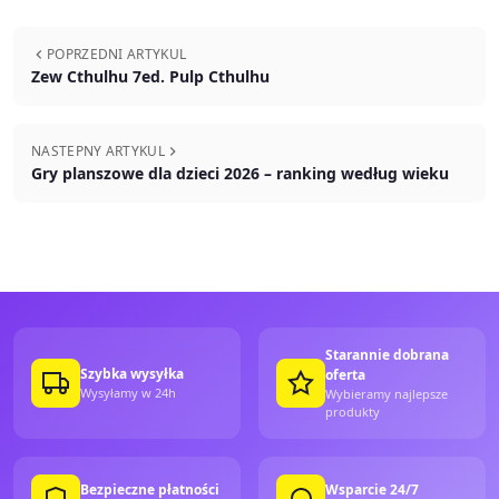
POPRZEDNI ARTYKUL
Zew Cthulhu 7ed. Pulp Cthulhu
NASTEPNY ARTYKUL
Gry planszowe dla dzieci 2026 – ranking według wieku
Starannie dobrana
Szybka wysyłka
oferta
Wysyłamy w 24h
Wybieramy najlepsze
produkty
Bezpieczne płatności
Wsparcie 24/7