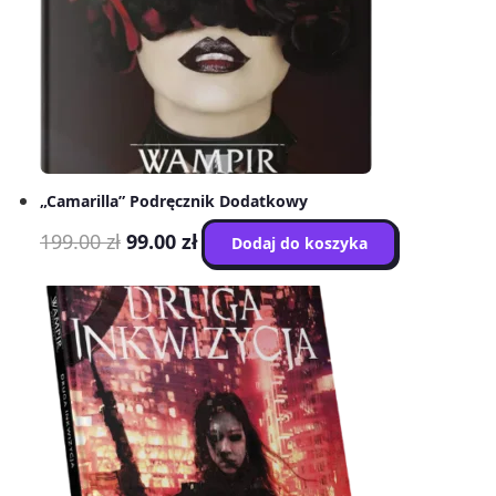
„Camarilla” Podręcznik Dodatkowy
Pierwotna
Aktualna
199.00
zł
99.00
zł
Dodaj do koszyka
cena
cena
wynosiła:
wynosi:
199.00 zł.
99.00 zł.