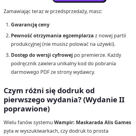
cena
cena
wynosiła:
wynosi:
Zamawiając teraz w przedsprzedaży, masz:
59.00 zł.
38.99 zł.
Gwarancję ceny
Pewność otrzymania egzemplarza
z nowej partii
produkcyjnej (nie musisz polować na używki).
Dostęp do wersji cyfrowej
po premierze. Każdy
podręcznik zawiera unikalny kod do pobrania
darmowego PDF ze strony wydawcy.
Czym różni się dodruk od
pierwszego wydania? (Wydanie II
poprawione)
Wielu fanów systemu
Wampir: Maskarada Alis Games
pyta w wyszukiwarkach, czy dodruk to prosta