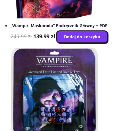
„Wampir: Maskarada” Podręcznik Główny + PDF
Pierwotna
Aktualna
249.99
zł
139.99
zł
Dodaj do koszyka
cena
cena
wynosiła:
wynosi:
249.99 zł.
139.99 zł.