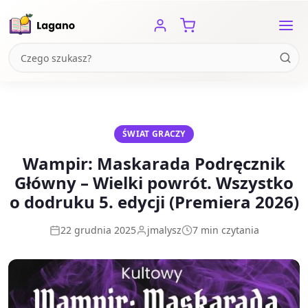
PROMOCJA!
PROMOCJA!
PROMOCJA!
PROMOCJA!
PROMOCJA!
ŚWIAT GRACZY
Wampir: Maskarada Podręcznik
Główny – Wielki powrót. Wszystko
o dodruku 5. edycji (Premiera 2026)
22 grudnia 2025
jmalysz
7 min czytania