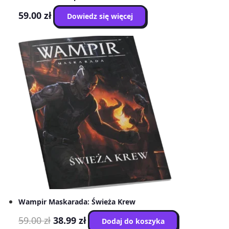
59.00
zł
Dowiedz się więcej
Wampir Maskarada: Świeża Krew
Pierwotna
Aktualna
59.00
zł
38.99
zł
Dodaj do koszyka