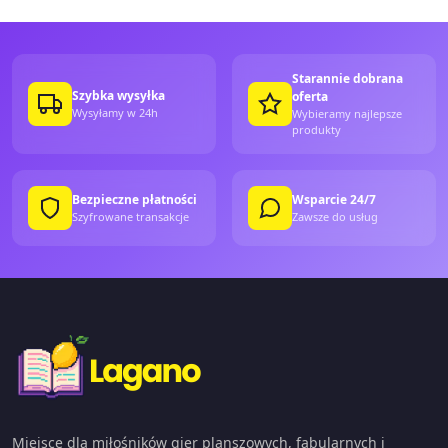
Starannie dobrana
Szybka wysyłka
oferta
Wysyłamy w 24h
Wybieramy najlepsze
produkty
Bezpieczne płatności
Wsparcie 24/7
Szyfrowane transakcje
Zawsze do usług
Miejsce dla miłośników gier planszowych, fabularnych i