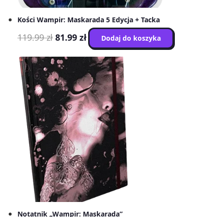
Kości Wampir: Maskarada 5 Edycja + Tacka
Pierwotna
Aktualna
119.99
zł
81.99
zł
Dodaj do koszyka
cena
cena
wynosiła:
wynosi:
119.99 zł.
81.99 zł.
Notatnik „Wampir: Maskarada”