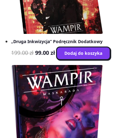
„Druga Inkwizycja” Podręcznik Dodatkowy
Pierwotna
Aktualna
199.00
zł
99.00
zł
Dodaj do koszyka
cena
cena
wynosiła:
wynosi:
199.00 zł.
99.00 zł.