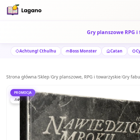
Gry planszowe RPG i 
Achtung! Cthulhu
Boss Monster
Catan
C
Strona główna
/
Sklep
/
Gry planszowe, RPG i towarzyskie
/
Gry fabu
PROMOCJA
-14%