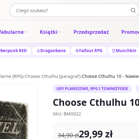
fabularne
Książki
Przedsprzedaż
Promoc
yberpunk RED
Dragonbane
Fallout RPG
Munchkin
larne (RPG)
/
Choose Cthulhu (paragraf)
/
Choose Cthulhu 10 - Nawie
GRY PLANSZOWE, RPG I TOWARZYSKIE
Choose Cthulhu 10
SKU: BMG022
29,99 zł
34,90 zł