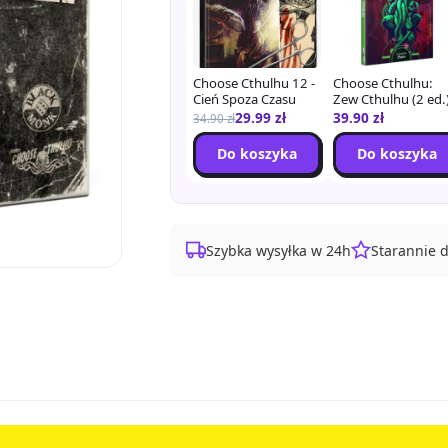
Choose Cthulhu 12 -
Choose Cthulhu:
Cień Spoza Czasu
Zew Cthulhu (2 ed.
29.99
zł
39.90
zł
34.90
zł
Do koszyka
Do koszyka
Szybka wysyłka w 24h
Starannie 