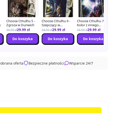
Choose Cthulhu 5 -
Choose Cthulhu 9 -
Choose Cthulhu 7 -
)
Zgroza w Dunwich
Szepczący w
Kolor z innego
Ciemności
Wszechświata
29.99
zł
29.99
zł
29.99
zł
34.90
zł
34.90
zł
34.90
zł
Do koszyka
Do koszyka
Do koszyka
dobrana oferta
Bezpieczne płatności
Wsparcie 24/7