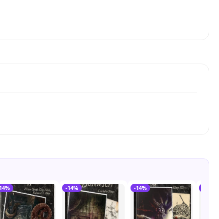
-14%
-14%
-14%
-14%