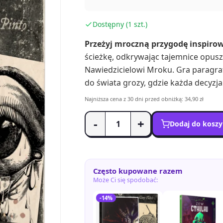
Dostępny (1 szt.)
Przeżyj mroczną przygodę inspirow
ścieżkę, odkrywając tajemnice opusz
Nawiedzicielowi Mroku. Gra paragra
do świata grozy, gdzie każda decyzj
Najniższa cena z 30 dni przed obniżką: 34,90 zł
-
+
Dodaj do kosz
Często kupowane razem
Może Ci się spodobać:
-14%