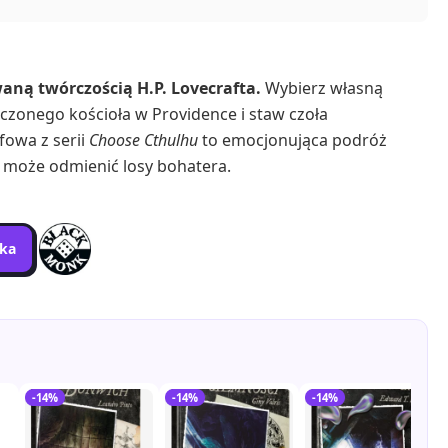
aną twórczością H.P. Lovecrafta.
Wybierz własną
czonego kościoła w Providence i staw czoła
fowa z serii
Choose Cthulhu
to emocjonująca podróż
a może odmienić losy bohatera.
yka
-14%
-14%
-14%