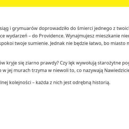
ąg i grymuarów doprowadziło do śmierci jednego z twoich 
sce wydarzeń – do Providence. Wynajmujesz mieszkanie nieda
spokoi twoje sumienie. Jednak nie będzie łatwo, bo miasto 
w kryje się ziarno prawdy? Czy lęk wywołują starożytne p
o w jej murach trzyma w niewoli to, co nazywają Nawiedzic
j kolejności – każda z nich jest odrębną historią.