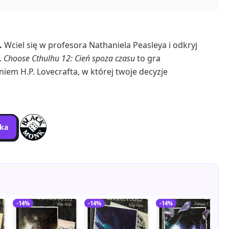
.
Wciel się w profesora Nathanie­la Peasleya i odkryj
.
Choose Cthulhu 12: Cień spoza czasu
to gra
em H.P. Lovecrafta, w której twoje decyzje
yka
-14%
-14%
-14%