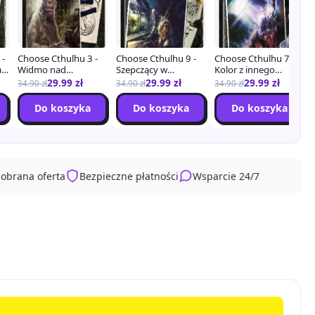
 -
Choose Cthulhu 3 -
Choose Cthulhu 9 -
Choose Cthulhu 7 -
a
Widmo nad
Szepczący w
Kolor z innego
Innsmouth
Ciemności
Wszechświata
29.99
zł
29.99
zł
29.99
zł
34.90
zł
34.90
zł
34.90
zł
Do koszyka
Do koszyka
Do koszyka
dobrana oferta
Bezpieczne płatności
Wsparcie 24/7