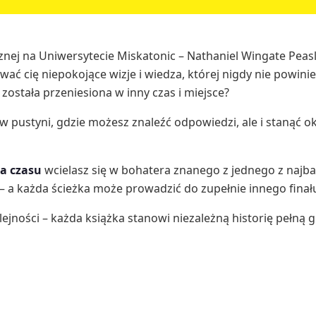
nej na Uniwersytecie Miskatonic – Nathaniel Wingate Peasl
ować cię niepokojące wizje i wiedza, której nigdy nie powini
ostała przeniesiona w inny czas i miejsce?
pustyni, gdzie możesz znaleźć odpowiedzi, ale i stanąć 
za czasu
wcielasz się w bohatera znanego z jednego z najba
– a każda ścieżka może prowadzić do zupełnie innego finał
ości – każda książka stanowi niezależną historię pełną gr