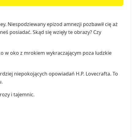
ey. Niespodziewany epizod amnezji pozbawił cię aż
eneś posiadać. Skąd się wzięły te obrazy? Czy
oko w oko z mrokiem wykraczającym poza ludzkie
rdziej niepokojących opowiadań H.P. Lovecrafta. To
u.
ozy i tajemnic.