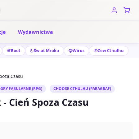
je
Wydawnictwa
Root
Świat Mroku
Wirus
Zew Cthulhu
Spoza Czasu
GRY FABULARNE (RPG)
CHOOSE CTHULHU (PARAGRAF)
 - Cień Spoza Czasu