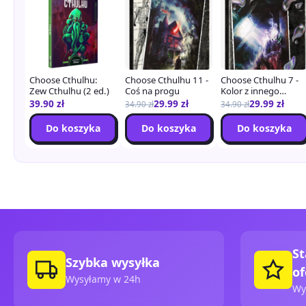
Choose Cthulhu:
Choose Cthulhu 11 -
Choose Cthulhu 7 -
Zew Cthulhu (2 ed.)
Coś na progu
Kolor z innego
Wszechświata
39.90
zł
29.99
zł
29.99
zł
34.90
zł
34.90
zł
Do koszyka
Do koszyka
Do koszyka
St
Szybka wysyłka
of
Wysyłamy w 24h
Wy