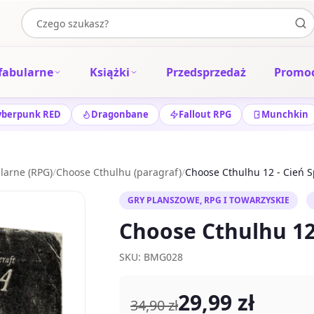
fabularne
Książki
Przedsprzedaż
Promoc
yberpunk RED
Dragonbane
Fallout RPG
Munchkin
larne (RPG)
/
Choose Cthulhu (paragraf)
/
Choose Cthulhu 12 - Cień 
GRY PLANSZOWE, RPG I TOWARZYSKIE
Choose Cthulhu 12
SKU: BMG028
29,99 zł
34,90 zł