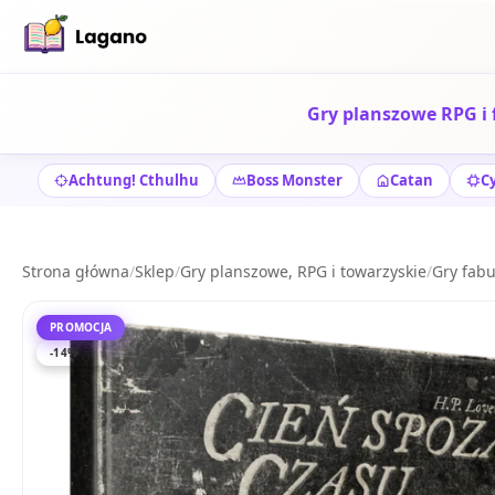
Gry planszowe RPG i 
Achtung! Cthulhu
Boss Monster
Catan
C
Strona główna
/
Sklep
/
Gry planszowe, RPG i towarzyskie
/
Gry fabu
PROMOCJA
-14%