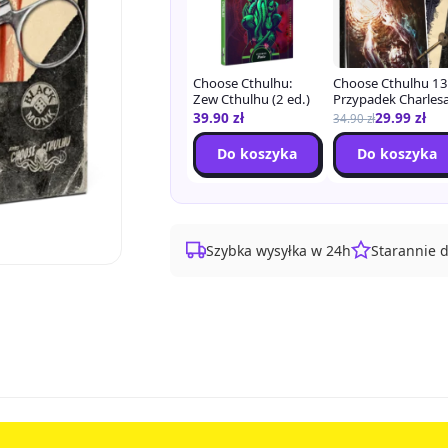
Choose Cthulhu:
Choose Cthulhu 13
Zew Cthulhu (2 ed.)
Przypadek Charles
D. Warda
39.90
zł
29.99
zł
34.90
zł
Do koszyka
Do koszyka
Szybka wysyłka w 24h
Starannie 