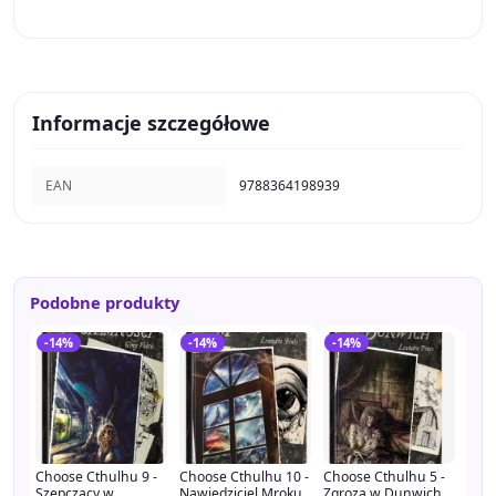
Informacje szczegółowe
EAN
9788364198939
Podobne produkty
-14%
-14%
-14%
-1
Choose Cthulhu 9 -
Choose Cthulhu 10 -
Choose Cthulhu 5 -
Choo
Szepczący w
Nawiedziciel Mroku
Zgroza w Dunwich
Coś 