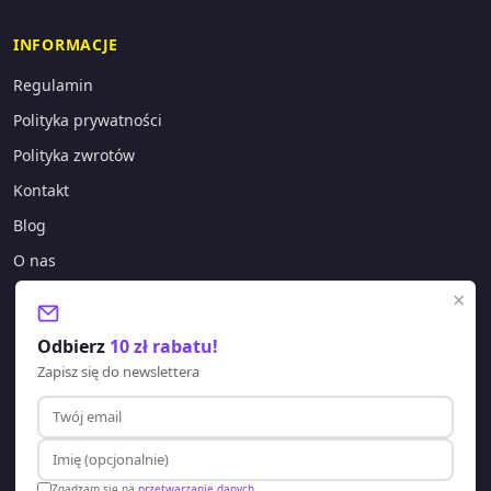
INFORMACJE
Regulamin
Polityka prywatności
Polityka zwrotów
Kontakt
Blog
O nas
×
KONTAKT
Odbierz
10 zł rabatu!
sklep@lagano.pl
Zapisz się do newslettera
+48 577 388 303
Godziny pracy:
Pon-Pt: 8:00 - 20:00
Zgadzam się na
przetwarzanie danych