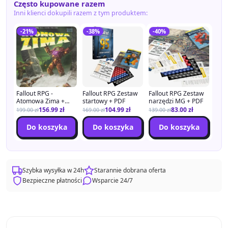
Często kupowane razem
Inni klienci dokupili razem z tym produktem:
-21%
-38%
-40%
Fallout RPG -
Fallout RPG Zestaw
Fallout RPG Zestaw
Atomowa Zima +
startowy + PDF
narzędzi MG + PDF
PDF
156.99
zł
104.99
zł
83.00
zł
199.00
zł
169.00
zł
139.00
zł
Do koszyka
Do koszyka
Do koszyka
Szybka wysyłka w 24h
Starannie dobrana oferta
Bezpieczne płatności
Wsparcie 24/7