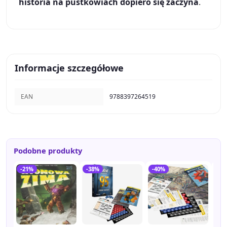
historia na pustkowiach dopiero się zaczyna
.
Informacje szczegółowe
EAN
9788397264519
Podobne produkty
-21%
-38%
-40%
-3