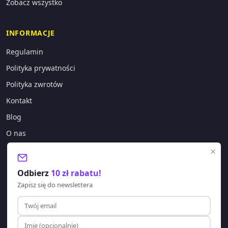
Zobacz wszystko
INFORMACJE
Regulamin
Polityka prywatności
Polityka zwrotów
Kontakt
Blog
O nas
×
KONTAKT
Odbierz
10 zł rabatu!
sklep@lagano.pl
Zapisz się do newslettera
+48 577 388 303
Godziny pracy:
Pon-Pt: 8:00 - 20:00