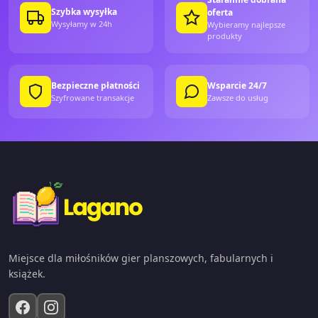
Szybka wysyłka
oferta
Wysyłamy w 24h
Wybieramy najlepsze
produkty
Bezpieczne płatności
Wsparcie 24/7
Szyfrowane transakcje
Zawsze do usług
Miejsce dla miłośników gier planszowych, fabularnych i
książek.