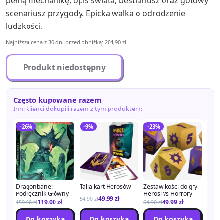
pełną mechanikę, opis świata, bestiariusz oraz gotowy
scenariusz przygody. Epicka walka o odrodzenie
ludzkości.
Najniższa cena z 30 dni przed obniżką: 204,90 zł
Produkt niedostępny
Często kupowane razem
Inni klienci dokupili razem z tym produktem:
-26%
-9%
-23%
-3
Dragonbane:
Talia kart Herosów
Zestaw kości do gry
Hero
Podręcznik Główny
Herosi vs Horrory
narz
49.99
zł
54.90
zł
gry
119.00
zł
49.99
zł
159.90
zł
64.90
zł
74.9
Do koszyka
Do koszyka
Do koszyka