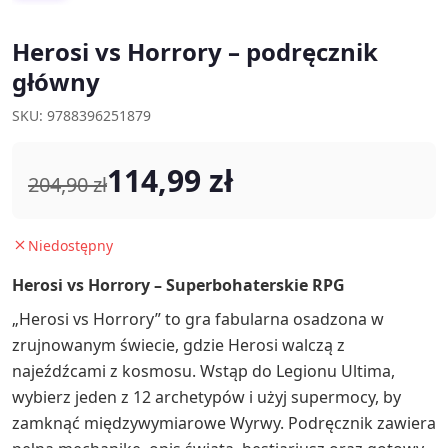
Herosi vs Horrory – podręcznik
główny
SKU: 9788396251879
114,99 zł
204,90 zł
Niedostępny
Herosi vs Horrory – Superbohaterskie RPG
„Herosi vs Horrory” to gra fabularna osadzona w
zrujnowanym świecie, gdzie Herosi walczą z
najeźdźcami z kosmosu. Wstąp do Legionu Ultima,
wybierz jeden z 12 archetypów i użyj supermocy, by
zamknąć międzywymiarowe Wyrwy. Podręcznik zawiera