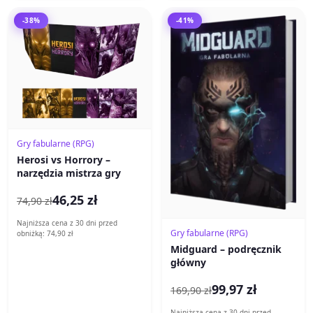
-38%
-41%
Gry fabularne (RPG)
Herosi vs Horrory –
narzędzia mistrza gry
46,25 zł
74,90 zł
Najniższa cena z 30 dni przed
Gry fabularne (RPG)
obniżką: 74,90 zł
Midguard – podręcznik
główny
99,97 zł
169,90 zł
Najniższa cena z 30 dni przed