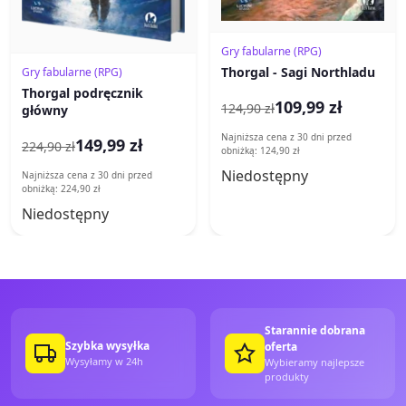
Gry fabularne (RPG)
Thorgal - Sagi Northladu
Gry fabularne (RPG)
Thorgal podręcznik
109,99 zł
124,90 zł
główny
Najniższa cena z 30 dni przed
149,99 zł
224,90 zł
obniżką: 124,90 zł
Niedostępny
Najniższa cena z 30 dni przed
obniżką: 224,90 zł
Niedostępny
Starannie dobrana
Szybka wysyłka
oferta
Wysyłamy w 24h
Wybieramy najlepsze
produkty