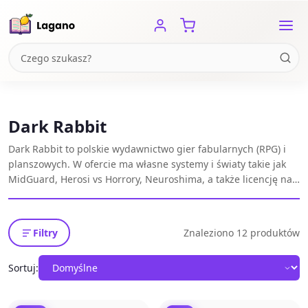
Dark Rabbit
Dark Rabbit to polskie wydawnictwo gier fabularnych (RPG) i
planszowych. W ofercie ma własne systemy i światy takie jak
MidGuard, Herosi vs Horrory, Neuroshima, a także licencję na
Thorgal: Gra Fabularna oraz dodatki i podręczniki RPG o
klimacie przygodowym i fantastycznym.
Filtry
Znaleziono 12 produktów
Sortuj: