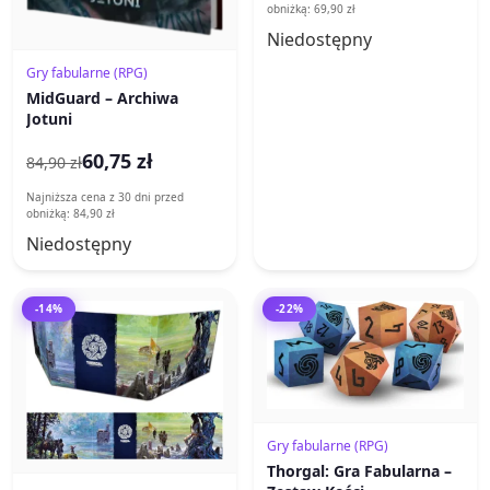
obniżką: 69,90 zł
Niedostępny
Gry fabularne (RPG)
MidGuard – Archiwa
Jotuni
60,75 zł
84,90 zł
Najniższa cena z 30 dni przed
obniżką: 84,90 zł
Niedostępny
-14%
-22%
Gry fabularne (RPG)
Thorgal: Gra Fabularna –