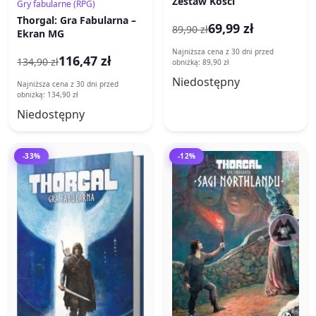
Zestaw Kości
Gry fabularne (RPG)
Thorgal: Gra Fabularna –
69,99 zł
89,90 zł
Ekran MG
Najniższa cena z 30 dni przed
116,47 zł
134,90 zł
obniżką: 89,90 zł
Niedostępny
Najniższa cena z 30 dni przed
obniżką: 134,90 zł
Niedostępny
-33%
-12%