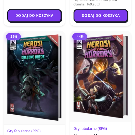
obniżką: 169,90 zł
DODAJ DO KOSZYKA
DODAJ DO KOSZYKA
-29%
-44%
Gry fabularne (RPG)
Gry fabularne (RPG)