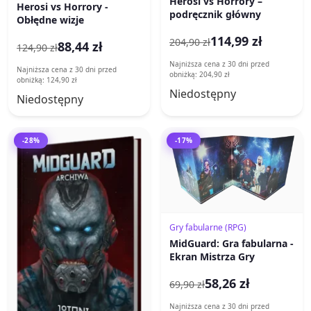
Herosi vs Horrory –
Herosi vs Horrory -
podręcznik główny
Obłędne wizje
114,99 zł
204,90 zł
88,44 zł
124,90 zł
Najniższa cena z 30 dni przed
Najniższa cena z 30 dni przed
obniżką: 204,90 zł
obniżką: 124,90 zł
Niedostępny
Niedostępny
-28%
-17%
Gry fabularne (RPG)
MidGuard: Gra fabularna -
Ekran Mistrza Gry
58,26 zł
69,90 zł
Najniższa cena z 30 dni przed