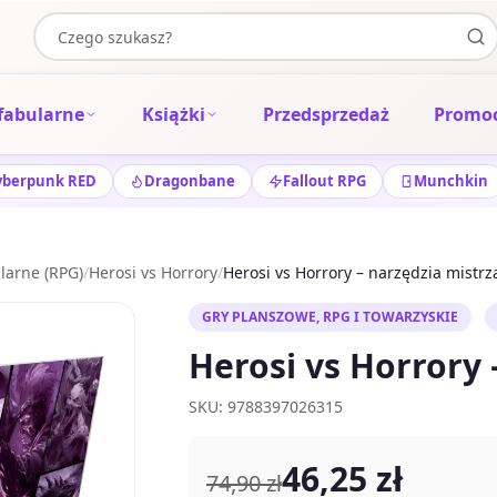
fabularne
Książki
Przedsprzedaż
Promoc
yberpunk RED
Dragonbane
Fallout RPG
Munchkin
larne (RPG)
/
Herosi vs Horrory
/
Herosi vs Horrory – narzędzia mistrz
GRY PLANSZOWE, RPG I TOWARZYSKIE
Herosi vs Horrory 
SKU: 9788397026315
46,25 zł
74,90 zł