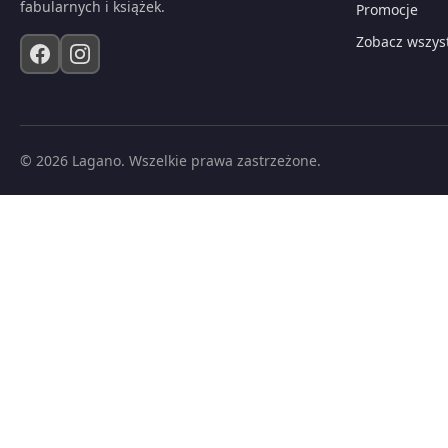
fabularnych i książek.
Promocje
Zobacz wszys
© 2026 Lagano. Wszelkie prawa zastrzeżone.