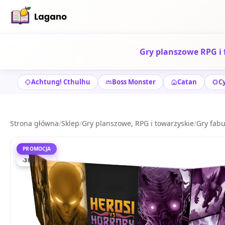
Gry planszowe RPG i 
Achtung! Cthulhu
Boss Monster
Catan
C
Strona główna
/
Sklep
/
Gry planszowe, RPG i towarzyskie
/
Gry fabu
PROMOCJA
-38%