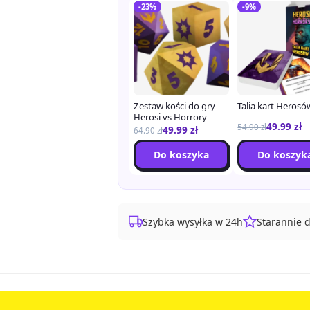
-23%
-9%
Zestaw kości do gry
Talia kart Herosó
Herosi vs Horrory
49.99
zł
54.90
zł
49.99
zł
64.90
zł
Do koszyka
Do koszyk
Szybka wysyłka w 24h
Starannie 