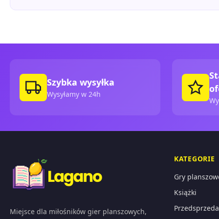
St
Szybka wysyłka
of
Wysyłamy w 24h
Wy
KATEGORIE
Gry planszow
Książki
Przedsprzeda
Miejsce dla miłośników gier planszowych,