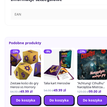
EAN
Podobne produkty
-23%
-9%
-23%
Zestaw kości do gry
Talia kart Herosów
"Achtung! Cthulhu"
Herosi vs Horrory
Narzędzia Mistrza
49.99
zł
Gry + PDF
54.90
zł
49.99
zł
99.00
zł
64.90
zł
129.00
zł
Do koszyka
Do koszyka
Do koszyka