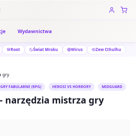
je
Wydawnictwa
Root
Świat Mroku
Wirus
Zew Cthulhu
a gry
GRY FABULARNE (RPG)
HEROSI VS HORRORY
MIDGUARD
– narzędzia mistrza gry