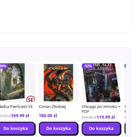
-26%
-52%
-20%
adca Pierścieni 5E
Conan Złodziej
Chicago po zmroku +
Słowia
PDF
RPG
169.99
zł
160.00
zł
29.90
zł
119.99
zł
249.00
zł
84.99
z
Do koszyka
Do koszyka
Do koszyka
Do