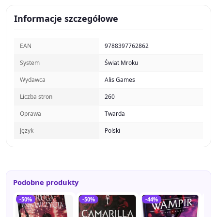
Informacje szczegółowe
EAN
9788397762862
System
Świat Mroku
Wydawca
Alis Games
Liczba stron
260
Oprawa
Twarda
Język
Polski
Podobne produkty
-50%
-50%
-44%
-3