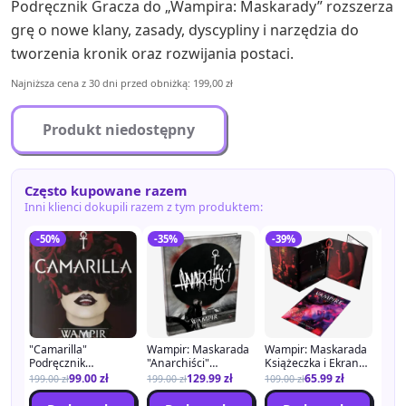
Podręcznik Gracza do „Wampira: Maskarady” rozszerza
grę o nowe klany, zasady, dyscypliny i narzędzia do
tworzenia kronik oraz rozwijania postaci.
Najniższa cena z 30 dni przed obniżką: 199,00 zł
Produkt niedostępny
Często kupowane razem
Inni klienci dokupili razem z tym produktem:
-50%
-35%
-39%
-4
"Camarilla"
Wampir: Maskarada
Wampir: Maskarada
"Wa
Podręcznik
"Anarchiści"
Książeczka i Ekran
Mas
Dodatkowy
Podręcznik
Narratora + PDF
Podr
99.00
zł
129.99
zł
65.99
zł
199.00
zł
199.00
zł
109.00
zł
249.
Dodatkowy + PDF
PDF