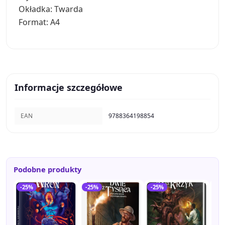
Okładka: Twarda
Format: A4
Informacje szczegółowe
EAN
9788364198854
Podobne produkty
-25%
-25%
-25%
-2