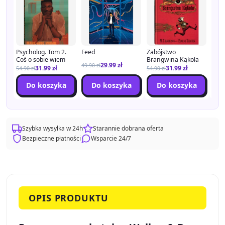
Psycholog. Tom 2.
Feed
Zabójstwo
Psyc
Coś o sobie wiem
Brangwina Kąkola
Byli
29.99
zł
49.90
zł
31.99
zł
31.99
zł
54.90
zł
54.90
zł
54.9
Do koszyka
Do koszyka
Do koszyka
Szybka wysyłka w 24h
Starannie dobrana oferta
Bezpieczne płatności
Wsparcie 24/7
OPIS PRODUKTU