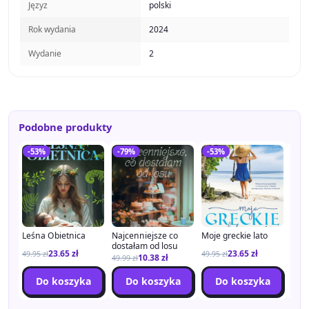
Języz
polski
Rok wydania
2024
Wydanie
2
Podobne produkty
-53%
-79%
-53%
-5
Leśna Obietnica
Najcenniejsze co
Moje greckie lato
Leśn
dostałam od losu
Częś
23.65
zł
23.65
zł
49.95
zł
49.95
zł
10.38
zł
49.99
zł
49.9
Do koszyka
Do koszyka
Do koszyka