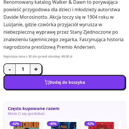
Renomowany katalog Walker & Dawn to porywająca
powieść przygodowa dla dzieci i młodzieży autorstwa
Davide Morosinotto. Akcja toczy się w 1904 roku w
Luizjanie, gdzie czwórka przyjaciół wyrusza w
niebezpieczną wyprawę przez Stany Zjednoczone po
znalezieniu tajemniczego zegarka. Fascynująca historia
nagrodzona prestiżową Premio Andersen.
Najniższa cena z 30 dni przed obniżką: 49,90 zł
-
+
Dodaj do koszyka
Często kupowane razem
Może Ci się spodobać:
-42%
-40%
-42%
-4