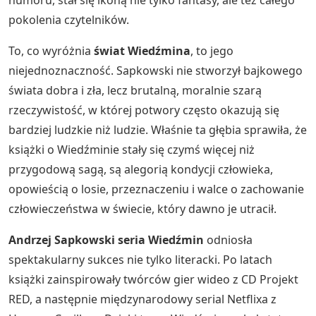
humoru, stał się ikoną nie tylko fantasy, ale też całego
pokolenia czytelników.
To, co wyróżnia
świat Wiedźmina
, to jego
niejednoznaczność. Sapkowski nie stworzył bajkowego
świata dobra i zła, lecz brutalną, moralnie szarą
rzeczywistość, w której potwory często okazują się
bardziej ludzkie niż ludzie. Właśnie ta głębia sprawiła, że
książki o Wiedźminie stały się czymś więcej niż
przygodową sagą, są alegorią kondycji człowieka,
opowieścią o losie, przeznaczeniu i walce o zachowanie
człowieczeństwa w świecie, który dawno je utracił.
Andrzej Sapkowski seria Wiedźmin
odniosła
spektakularny sukces nie tylko literacki. Po latach
książki zainspirowały twórców gier wideo z CD Projekt
RED, a następnie międzynarodowy serial Netflixa z