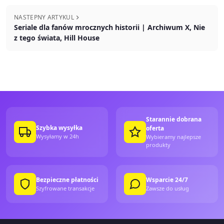
NASTEPNY ARTYKUL
Seriale dla fanów mrocznych historii | Archiwum X, Nie
z tego świata, Hill House
Starannie dobrana
Szybka wysyłka
oferta
Wysyłamy w 24h
Wybieramy najlepsze
produkty
Bezpieczne płatności
Wsparcie 24/7
Szyfrowane transakcje
Zawsze do usług